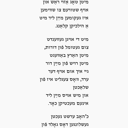
מיטן טאָג אַזױ ראַש און
אױף שטורעם צו שװימען
איז געקומען מײַן ליד מיט
אַ הילכיקן קלאַנג.
מיט די אױגן געװענדט
צום געטומל פֿון דורות,
מיטן האַרץ באַװעגט
מיטן רױש פֿון מײַן דור
גײ איך אום אױף דער
ערד, װאָס צעגליט איז פֿון
שלאַכטן
און מיש אױס מײַן ליד
אינעם מעכטיקן כאָר.
כ’האָב ערשט נעכטן
געשלונגען דאָס גאָלד פֿון