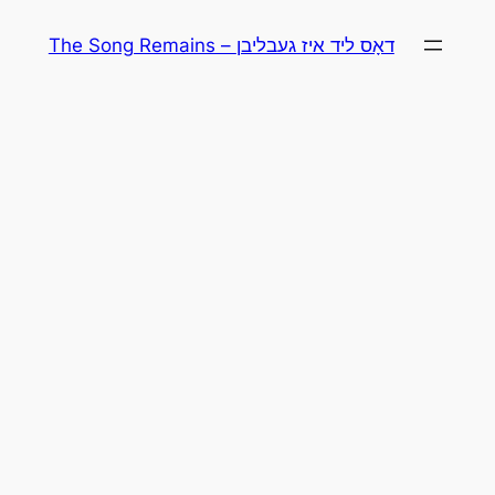
Skip
The Song Remains – דאָס ליד איז געבליבן
to
content