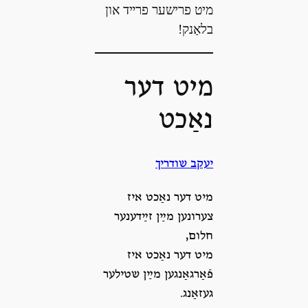
מיט פרישער פרײד און
בלאַנק!
מיט דער
נאַכט
יעקב שודריך
מיט דער נאַכט איז
צערונען מײַן זײַדענער
חלום,
מיט דער נאַכט איז
פֿאַרגאַנגען מײַן שטילער
געזאַנג.