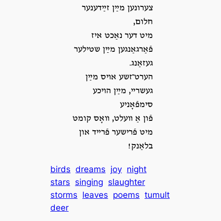
צערונען מײַן זײַדענער
חלום,
מיט דער נאַכט איז
פֿאַרגאַנגען מײַן שטילער
געזאַנג.
הערט־זשע אױס מײַן
געשרײ, מײַן הױכע
סימפֿאָניע
פֿון אַ װעלט, װאָס קומט
מיט פֿרישער פֿרײד און
בלאַנק!
birds
dreams
joy
night
stars
singing
slaughter
storms
leaves
poems
tumult
deer