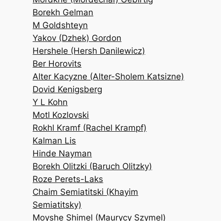
Borekh Gelman
M Goldshteyn
Yakov (Dzhek) Gordon
Hershele (Hersh Danilewicz)
Ber Horovits
Alter Kacyzne (Alter-Sholem Katsizne)
Dovid Kenigsberg
Y L Kohn
Motl Kozlovski
Rokhl Kramf (Rachel Krampf)
Kalman Lis
Hinde Nayman
Borekh Olitzki (Baruch Olitzky)
Roze Perets-Laks
Chaim Semiatitski (Khayim
Semiatitsky)
Moyshe Shimel (Maurycy Szymel)