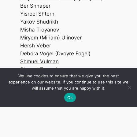
Ber Shnaper
Yisroel Shtern
Yakov Shudrikh
Misha Troyanov
Miryem (Miriam) Ulinover
Hersh Veber
Debora Vogel (Dvoyre Fogel)
Shmuel Vulman
Shmuel Zaromb
We use cookies to ensure that we give you the best
Sholem Zhirman
experience on our website. If you continue to use this site we
will assume that you are happy with it.
Ok
Note: we will be adding new poets on
a regular basis – please
subscribe
(for
free) to get notified when we add new
poems and poets.