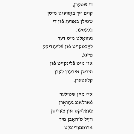
די שטערן,
קױם זיך באַװעגט מיטן
שטילן באַװעג פֿון די
בלעטער,
געװאָלט מיט דער
לײַכטקײט פֿון פֿליענדיקע
פֿײגל,
און מיט פֿלינקײט פֿון
הירשן איבערן לעבן
קלעטערן.
איז מײַן שטילער
פֿאַרלאַנג געװאָרן
צעפֿליקט און צעריסן
װײַל ס’האָבן מיך
אַרומגערינגלט