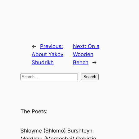
←
Previous:
Next:
On a
About Yakov
Wooden
Shudrikh
Bench
→
S
Search
e
a
r
c
The Poets:
h
Shloyme (Shlomo) Burshteyn
Mordkhe (Mordechai) Gebirtig