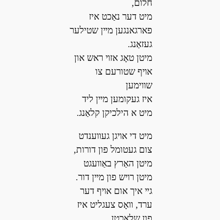
חלום,
מיט דער נאַכט איז
פארגאנגען מײן שטילער
געזאַנג.
מיטן טאָג אזױ ראש און
אױף שטורעם צו
שװימען
איז געקומען מײן ליד
מיט א הילכיקן קלאַנג.
מיט די אױגן געװענדט
צום געטומל פון דורות,
מיטן האַרץ באַװעגט
מיטן רױש פון מײן דור.
גײ איך אום אױף דער
ערד, װאָס צעגליט איז
פון שלאַכטן