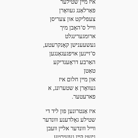
איז מײן שטילער
פאַרלאַנג געװאָרן
צעפליקט און צעריסן
װײל ס’האָבן מיך
ארומגערינגלט
געשעענישן קאָנקרעטע,
ס’זײנען אױפגעגאַנגען
האַרבע דראָענדיקע
טאַטן
און מײן חלום איז
געװאָרן אַ שטערונג, א
פארעטער.
איז אַנטרונען פון ליד די
שטילע גאָלדענע װונדער
װײל װונדער אלײן װעבן
נישט קײן געשיכטע,