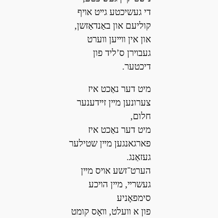
די געשיכטע גײט אױף
קוליעם און באַנדאַזשן,
און אין װײען װערט
געבױרן ס’ליד פון
דיכטער.
מיט דער נאַכט איז
צערונען מײן זײדענער
חלום,
מיט דער נאַכט איז
פארגאנגען מײן שטילער
געזאַנג.
הערט־זשע אױס מײן
געשרײ, מײן הױכע
סימפאָניע
פון א װעלט, װאָס קומט