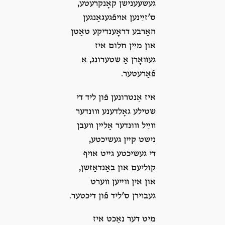
געשעענישן קאָנקרעטע,
ס’זײַנען אױפֿגעגאַנגען
האַרבע דראָענדיקע טאַטן
און מײַן חלום איז
געװאָרן אַ שטערונג, אַ
פֿאַרעטער.
איז אַנטרונען פֿון ליד די
שטילע גאָלדענע װוּנדער
װײַל װוּנדער אַלײן װעבן
נישט קײן געשיכטע,
די געשיכטע גײט אױף
קוליעם און באַנדאַזשן,
און אין װײען װערט
געבױרן ס’ליד פֿון דיכטער.
מיט דער נאַכט איז