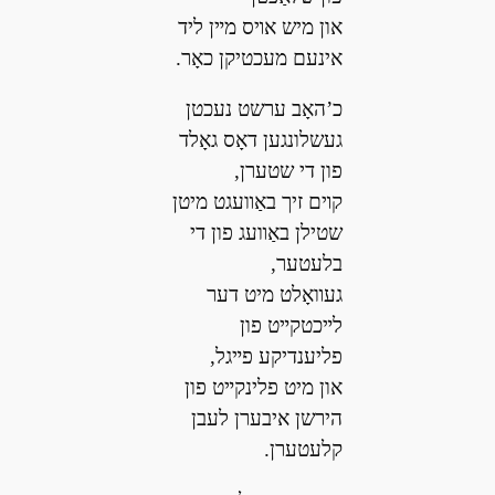
און מיש אױס מײן ליד
אינעם מעכטיקן כאָר.
כ’האָב ערשט נעכטן
געשלונגען דאָס גאָלד
פון די שטערן,
קױם זיך באַװעגט מיטן
שטילן באַװעג פון די
בלעטער,
געװאָלט מיט דער
לײכטקײט פון
פליענדיקע פײגל,
און מיט פלינקײט פון
הירשן איבערן לעבן
קלעטערן.