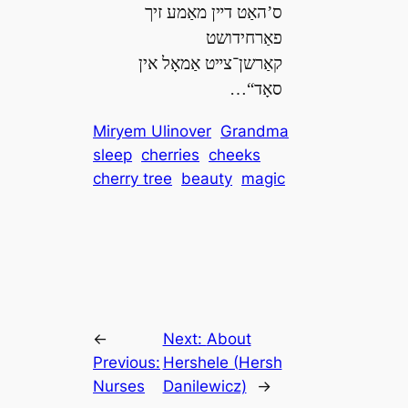
ס’האַט דײן מאַמע זיך
פאַרחידושט
קאַרשן־צײט אַמאָל אין
סאָד“…
Miryem Ulinover
Grandma
sleep
cherries
cheeks
cherry tree
beauty
magic
←
Next:
About
Previous:
Hershele (Hersh
Nurses
Danilewicz)
→