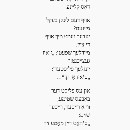
דאָס קלײנע
אױף דעם לינקן בעקל
מײנעם?
יעדער נעמט מיך אױף
די צײן,
מײדלעך שפּעטן: „ז’איז
געצײכנט!“
יונגלעך פליסטערן:
„ס’איז אַ חן!“…
און עס פליסט דער
באָבעס שטימע,
װי אַ װײסער, װײכער
שױם:
„ס’האָט דײן מאַמע זיך