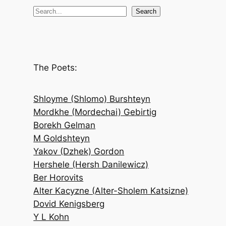
S
Search
e
a
r
c
The Poets:
h
Shloyme (Shlomo) Burshteyn
Mordkhe (Mordechai) Gebirtig
Borekh Gelman
M Goldshteyn
Yakov (Dzhek) Gordon
Hershele (Hersh Danilewicz)
Ber Horovits
Alter Kacyzne (Alter-Sholem Katsizne)
Dovid Kenigsberg
Y L Kohn