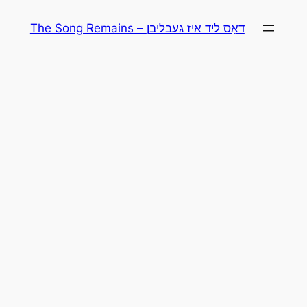
Skip
The Song Remains – דאָס ליד איז געבליבן
to
content