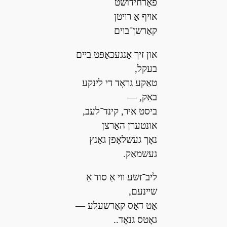
פאַרחידושט
אױף אַ רױטן
קאַרשן־בױם
און זיך אָנגעכאַפּט בײם
בעקל,
טאַקע גראָד די לינקע
באַק, —
ביסט איר, קינד־לעב,
אונטערן האַרצן
נאָך געשלאָפן גאַנץ
געשמאַק.
ליב־זשע װי אַ סוד אַ
שײנעם,
אָט דאָס קאַרשעלע —
גאָטס גנאָד..