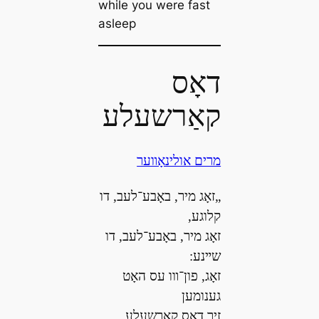
while you were fast
asleep
דאָס
קאַרשעלע
מרים אולינאָװער
„זאָג מיר, באָבע־לעב, דו
קלוגע,
זאָג מיר, באָבע־לעב, דו
שײנע:
זאָג, פון־װו עס האָט
גענומען
זיך דאָס קארשעלע,