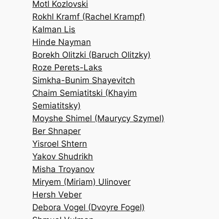
Motl Kozlovski
Rokhl Kramf (Rachel Krampf)
Kalman Lis
Hinde Nayman
Borekh Olitzki (Baruch Olitzky)
Roze Perets-Laks
Simkha-Bunim Shayevitch
Chaim Semiatitski (Khayim
Semiatitsky)
Moyshe Shimel (Maurycy Szymel)
Ber Shnaper
Yisroel Shtern
Yakov Shudrikh
Misha Troyanov
Miryem (Miriam) Ulinover
Hersh Veber
Debora Vogel (Dvoyre Fogel)