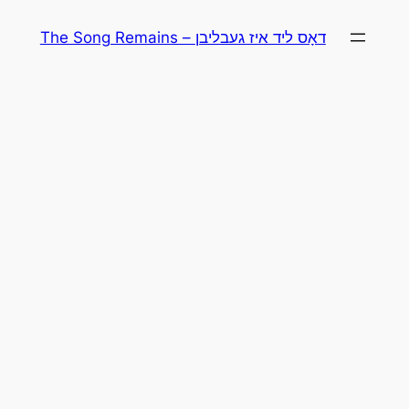
Skip
The Song Remains – דאָס ליד איז געבליבן
to
content