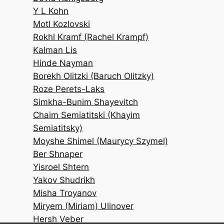
Y L Kohn
Motl Kozlovski
Rokhl Kramf (Rachel Krampf)
Kalman Lis
Hinde Nayman
Borekh Olitzki (Baruch Olitzky)
Roze Perets-Laks
Simkha-Bunim Shayevitch
Chaim Semiatitski (Khayim
Semiatitsky)
Moyshe Shimel (Maurycy Szymel)
Ber Shnaper
Yisroel Shtern
Yakov Shudrikh
Misha Troyanov
Miryem (Miriam) Ulinover
Hersh Veber