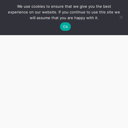
Debora Vogel (Dvoyre Fogel)
We use cookies to ensure that we give you the best
Shmuel Vulman
experience on our website. If you continue to use this site we
will assume that you are happy with it.
Shmuel Zaromb
Sholem Zhirman
Ok
Note: we will be adding new poets on
a regular basis – please
subscribe
(for
free) to get notified when we add new
poems and poets.