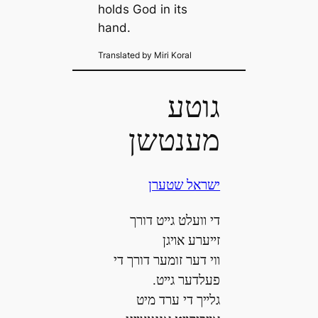
holds God in its
hand.
Translated by Miri Koral
גוטע
מענטשן
ישראל שטערן
די װעלט גײט דורך
זײערע אױגן
װי דער זומער דורך די
פעלדער גײט.
גלײך די ערד מיט