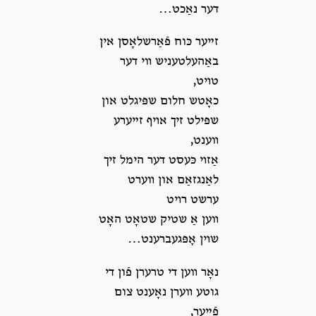
דער נאַכט…
זײער כּוח פֿאַרשלאָסן אין
באַהעלטעניש װי דער
טױט,
כאָטש חלום שפּיגלט און
שפּילט זיך אױף זײערע
װענט,
אַזױ כּעסט דער הימל זיך
לאַנגזאַם און װערט
ערשט רױט
װען אַ שטיק שטאָט האָט
שױן אָפּגעברענט…
נאָר װען די טרערן פֿון די
גוטע װערן נאָענט צום
פֿײַער,