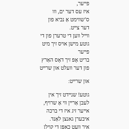
פײער,
איז עס דער ים, װו
ס’שװימט אַ נביא פון
דער צײט.
װײל װען די טרערן פון די
גוטע מישן אױס זיך מיט
פײער
בריט אָפּ זיך דאָס האַרץ
פון דער װעלט און שרײט
און שרײט:
גוטע! שנײדט זיך אין
לעבן אַרײן װי אַ שרױף,
אײער זיג איז די ברכה
איבערן גאנצן לאַנד.
איר װעט כאפּן די קױלן