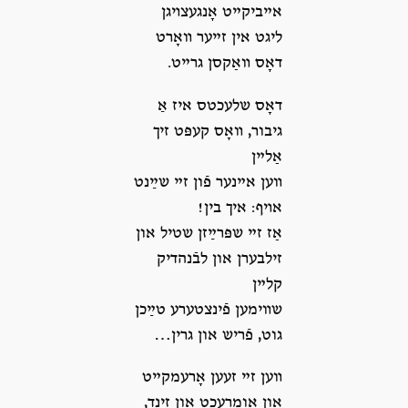
אײביקײט אָנגעצױגן
ליגט אין זײער װאָרט
דאָס װאַקסן גרײט.
דאָס שלעכטס איז אַ
גיבור, װאָס קעפּט זיך
אַלײן
װען אײנער פֿון זײ שײַנט
אױף: איך בין!
אַז זײ שפּרײַזן שטיל און
זילבערן און לבֿנהדיק
קלײן
שװימען פֿינצטערע טײַכן
גוט, פֿריש און גרין…
װען זײ זעען אָרעמקײט
און אומרעכט און זינד,