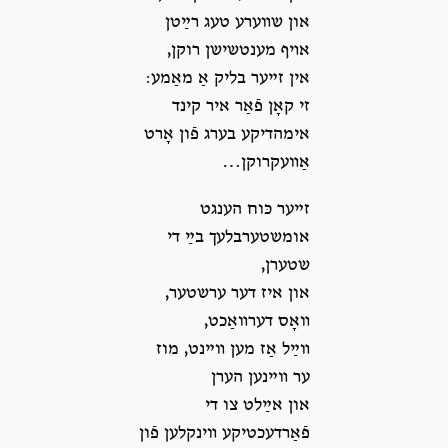
און שװערע טעג רײַטן
אױף מענטשישן רוקן,
אין זײער בליק אַ מאַמע:
זי קאָן פֿאַר איר קינד
אימהדיקע בערג פֿון אָרט
אַװעקרוקן…
זײער כּוח הענגט
אומשטערבלעך בײַ די
שטערן,
און איז דער ערשטער,
װאָס דערװאַכט,
װײַל אַז מען װײנט, מוז
ער װײנען הערן
און אײַלט צו די
פֿאַרדעכטיקע װינקלען פֿון