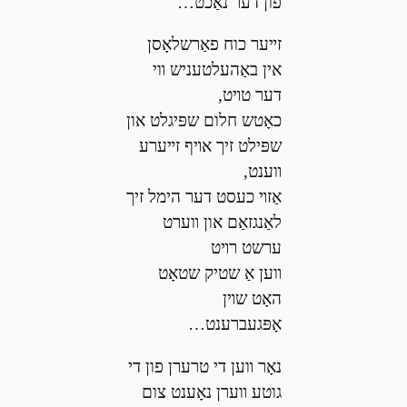
פון דער נאַכט…
זײער כוח פאַרשלאָסן
אין באַהעלטעניש װי
דער טױט,
כאָטש חלום שפּיגלט און
שפּילט זיך אױף זײערע
װענט,
אַזױ כעסט דער הימל זיך
לאַנגזאַם און װערט
ערשט רױט
װען אַ שטיק שטאָט
האָט שױן
אָפּגעברענט…
נאָר װען די טרערן פון די
גוטע װערן נאָענט צום