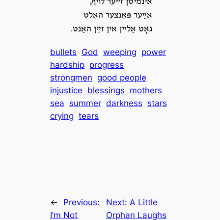
אינמיטן זײער לױף,
אײַער פּאַנצער האַלט
גאָט אַלײן אין זײַן האַנט.
bullets
God
weeping
power
hardship
progress
strongmen
good people
injustice
blessings
mothers
sea
summer
darkness
stars
crying
tears
←
Previous:
Next:
A Little
I’m Not
Orphan Laughs