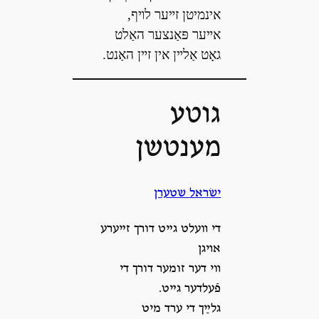
אינמיטן זײער לױף,
אײער פּאַנצער האַלט
גאָט אַלײן אין זײן האַנט.
גוטע
מענטשן
ישׂראל שטערן
די װעלט גײט דורך זײערע
אױגן
װי דער זומער דורך די
פֿעלדער גײט.
גלײַך די ערד מיט