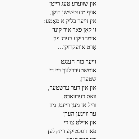
און שװערע טעג רײטן
אױף מענטשישן רוקן,
אין זײער בליק א מאַמע:
זי קאָן פאר איר קינד
אימהדיקע בערג פון
אָרט אװעקרוקן…
זײער כוח הענגט
אומשטערבלעך בײ די
שטערן,
און אין דער ערשטער,
װאָס דערװאַכט,
װײל אז מען װײנט, מוז
ער װײנען הערן
און אײלט צו די
פארדעכטיקע װינקלען