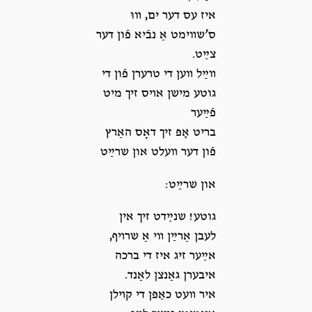
איז עס דער ים, װוּ
ס’שװימט אַ נבֿיא פֿון דער
צײַט.
װײַל װען די טרערן פֿון די
גוטע מישן אױס זיך מיט
פֿײַער
בריט אָפּ זיך דאָס האַרץ
פֿון דער װעלט און שרײַט
און שרײַט:
גוטע! שנײַדט זיך אין
לעבן אַרײַן װי אַ שרױף,
אײַער זיג איז די ברכה
איבערן גאַנצן לאַנד.
איר װעט כאַפּן די קױלן