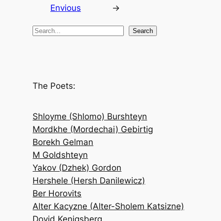
Envious
→
S
Search
e
a
r
c
The Poets:
h
Shloyme (Shlomo) Burshteyn
Mordkhe (Mordechai) Gebirtig
Borekh Gelman
M Goldshteyn
Yakov (Dzhek) Gordon
Hershele (Hersh Danilewicz)
Ber Horovits
Alter Kacyzne (Alter-Sholem Katsizne)
Dovid Kenigsberg