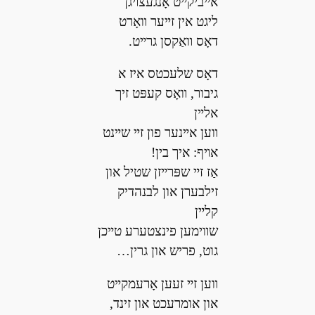
אײביקײט אָנגעצױגן
ליגט אין זײער װאָרט
דאָס װאַקסן גרײט.
דאָס שלעכטס איז א
גיבור, װאָס קעפּט זיך
אלײן
װען אײנער פון זײ שײנט
אױף: איך בין!
אַז זײ שפּרײזן שטיל און
זילבערן און לבנהדיק
קלײן
שװימען פינצטערע טײכן
גוט, פריש און גרין…
װען זײ זעען אָרעמקײט
און אומרעכט און זינד,