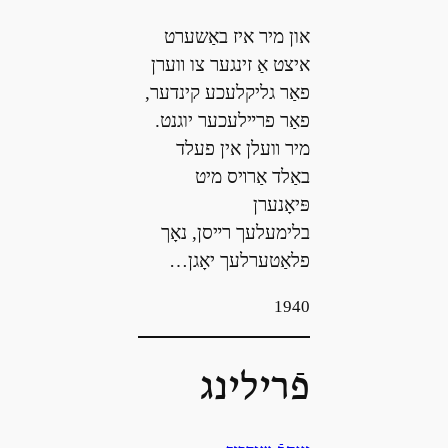
און מיר איז באַשערט
איצט אַ זינגער צו װערן
פאַר גליקלעכע קינדער,
פאַר פרײלעכער יוגנט.
מיר װעלן אין פעלד
באַלד אַרױס מיט
פּיאָנערן
בלימעלעך רײסן, נאָך
פלאַטערלעך יאָגן…
1940
פֿרילינג