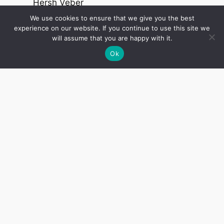
Hersh Veber
Debora Vogel (Dvoyre Fogel)
We use cookies to ensure that we give you the best
Shmuel Vulman
experience on our website. If you continue to use this site we
will assume that you are happy with it.
Shmuel Zaromb
Ok
Sholem Zhirman
Note: we will be adding new poets on
a regular basis – please
subscribe
(for
free) to get notified when we add new
poems and poets.