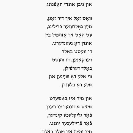
און גיבן אונדז האָפֿנונג.
װאָס זאָל איך דיר זאָגן,
מײַן גאָלדענער פֿרילינג,
עס האָט זיך אַזױפֿיל בײַ
אונדן דאָ געענדערט.
דו װעסט באַלד
דערקאָנען, דו װעסט
באַלד דערפֿילן,
װי אַלע דאָ שײַנען און
אַלע דאָ בלענדן.
און מיר איז באַשערט
איצט אַ זינגער צו װערן
פֿאַר גליקלעכע קינדער,
פֿאַר פֿרײלעכער יוגנט.
מיר װעלן אין פֿעלד באַלד