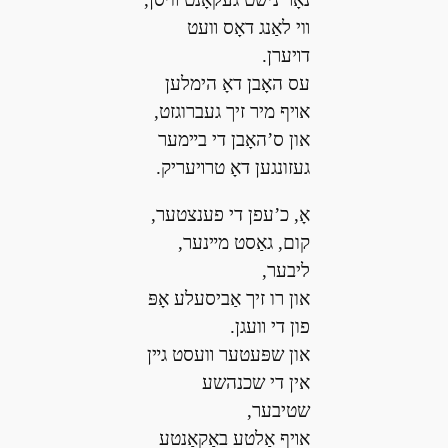
װי לאַנג דאָס װעט
דױערן.
עס האָבן דאָ הימלען
אױף מיר זיך געברוגזט,
און ס’האָבן די בײמער
געזונגען דאָ טרױעריק.
אָ, כ’עפן די פענצטער,
קום, גאַסט מײנער,
ליבער,
און רו זיך אַביסעלע אָפּ
פון די װעגן.
און שפּעטער װעסט גײן
אין די שכנהשע
שטיבער,
אױף אַלטע באַקאַנטע