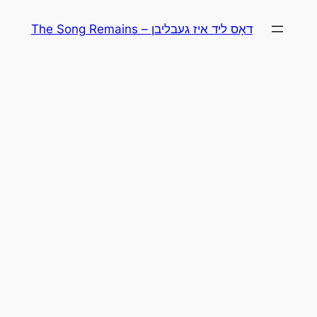
Skip
The Song Remains – דאָס ליד איז געבליבן
to
content