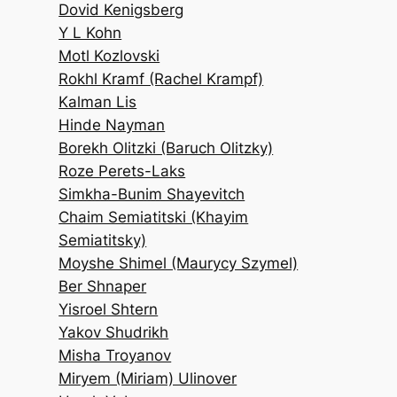
Dovid Kenigsberg
Y L Kohn
Motl Kozlovski
Rokhl Kramf (Rachel Krampf)
Kalman Lis
Hinde Nayman
Borekh Olitzki (Baruch Olitzky)
Roze Perets-Laks
Simkha-Bunim Shayevitch
Chaim Semiatitski (Khayim
Semiatitsky)
Moyshe Shimel (Maurycy Szymel)
Ber Shnaper
Yisroel Shtern
Yakov Shudrikh
Misha Troyanov
Miryem (Miriam) Ulinover