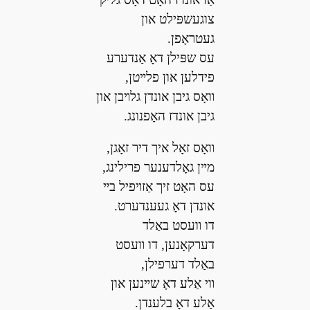
צוגעשפּילט און
געטראָפן.
עס שפּילן דאָ אַנדערע
פידלען און פלײטן,
װאָס גיבן אונדן גלױבן און
גיבן אונדז האָפנונג.
װאָס זאָל איך דיר זאָגן,
מײן גאָלדענער פרילינג,
עס האָט זיך אַזױפיל בײ
אונדן דאָ געענדערט.
דו װעסט באַלד
דערקאָנען, דו װעסט
באַלד דערפילן,
װי אַלע דאָ שײנען און
אַלע דאָ בלענדן.