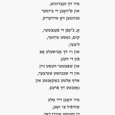
מיר זיך געברוגזט,
און ס’האָבן די בײמער
געזונגען דאָ טרױעריק.
אָ, כ’עפֿן די פֿענצטער,
קום, גאַסט מײַנער,
ליבער,
און רו זיך אַביסעלע אָפּ
פֿון די װעגן.
און שפּעטער װעסט גײן
אין די שכנהשע שטיבער,
אױף אַלטע באַקאַנטע און
נאָענטע זיך פֿרעגן.
מיר האָבן דיר אַלע
אַזױפֿיל צו זאָגן,
דו קענסט אונדז דאָך,