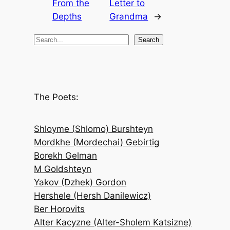
From the
Letter to
Depths
Grandma
→
S
Search
e
a
r
c
The Poets:
h
Shloyme (Shlomo) Burshteyn
Mordkhe (Mordechai) Gebirtig
Borekh Gelman
M Goldshteyn
Yakov (Dzhek) Gordon
Hershele (Hersh Danilewicz)
Ber Horovits
Alter Kacyzne (Alter-Sholem Katsizne)