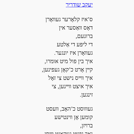
יעקב שודריך
ס’איז קלאָרער געװאָרן
דאָס װאַסער אין
ברונעם,
די ליפּע די אַלטע
געװאָרן איז יונגער.
איך בין פול מיט אומרו,
קײן אָרט כ’קאָן געפינען,
איך װײס נישט צי זאָל
איך איצט װײנען, צי
זינגען.
געװוסט כ’האָב, װעסט
קומען אָן װינטישע
ברױזן,
נאָר נישט געקאָנט װיסן,