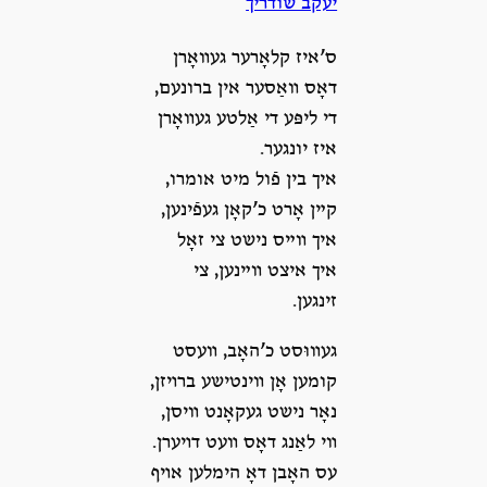
יעקבֿ שודריך
ס’איז קלאָרער געװאָרן
דאָס װאַסער אין ברונעם,
די ליפּע די אַלטע געװאָרן
איז יונגער.
איך בין פֿול מיט אומרו,
קײן אָרט כ’קאָן געפֿינען,
איך װײס נישט צי זאָל
איך איצט װײנען, צי
זינגען.
געװוּסט כ’האָב, װעסט
קומען אָן װינטישע ברױזן,
נאָר נישט געקאָנט װיסן,
װי לאַנג דאָס װעט דױערן.
עס האָבן דאָ הימלען אױף