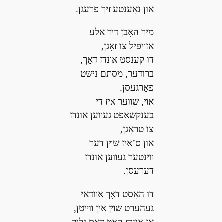
און נאָענטע זיך פרעגן.
מיר האָבן דיר אַלע
אַזױפיל צו זאָגן,
דו קענסט אונדז דאָך,
ברודער, מסתם נישט
פאַרגעסן.
אױ, שװער איז די
בענקשאַפט געװען אונדז
צו טראָגן,
און ס’איז שױן דער
װינטער געװען אונדז
דערעסן.
דו האָסט דאָך אַװדאי
געהערט שױן אין װײטן,
אַז אונדז האָט דאָס גליק