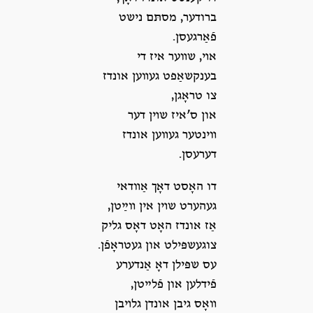
ברודער, מסתּם נישט
פֿאַרגעסן.
אױ, שװער איז די
בענקשאַפט געװען אונדז
צו טראָגן,
און ס’איז שױן דער
װינטער געװען אונדז
דערעסן.
דו האָסט דאָך אַװדאי
געהערט שױן אין װײַטן,
אַז אונדז האָט דאָס גליק
צוגעשפּילט און געטראָפֿן.
עס שפּילן דאָ אַנדערע
פֿידלען און פֿלײטן,
װאָס גיבן אונדן גלױבן