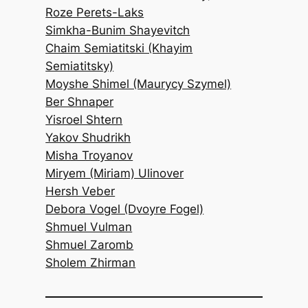
Roze Perets-Laks
Simkha-Bunim Shayevitch
Chaim Semiatitski (Khayim
Semiatitsky)
Moyshe Shimel (Maurycy Szymel)
Ber Shnaper
Yisroel Shtern
Yakov Shudrikh
Misha Troyanov
Miryem (Miriam) Ulinover
Hersh Veber
Debora Vogel (Dvoyre Fogel)
Shmuel Vulman
Shmuel Zaromb
Sholem Zhirman