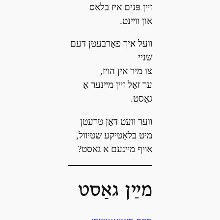
זײן פּנים איז בלאַס
און װײנט.
װעל איך פאַרבעטן דעם
שניי
צו מיר אין הױז,
ער זאָל זײן מײנער אַ
גאַסט.
װער װעט דאַן טרעטן
מיט בלאָטיקע שטיװל,
אױף מײנעם אַ גאַסט?
מײַן גאַסט