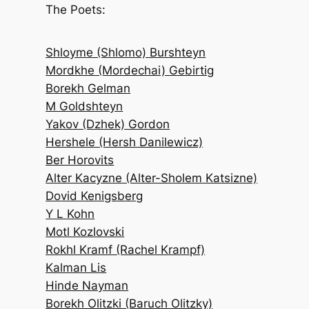
c
The Poets:
h
Shloyme (Shlomo) Burshteyn
Mordkhe (Mordechai) Gebirtig
Borekh Gelman
M Goldshteyn
Yakov (Dzhek) Gordon
Hershele (Hersh Danilewicz)
Ber Horovits
Alter Kacyzne (Alter-Sholem Katsizne)
Dovid Kenigsberg
Y L Kohn
Motl Kozlovski
Rokhl Kramf (Rachel Krampf)
Kalman Lis
Hinde Nayman
Borekh Olitzki (Baruch Olitzky)