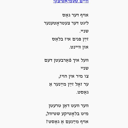
חײַם סעמיאַטיצקי
אױף דער גאַס
ליגט דער צעטראָטענער
שנײ.
זײַן פּנים איז בלאַס
און װײנט.
װעל איך פֿאַרבעטן דעם
שניי
צו מיר אין הױז,
ער זאָל זײַן מײַנער אַ
גאַסט.
װער װעט דאַן טרעטן
מיט בלאָטיקע שטיװל,
אױף מײַנעם אַ גאַסט?