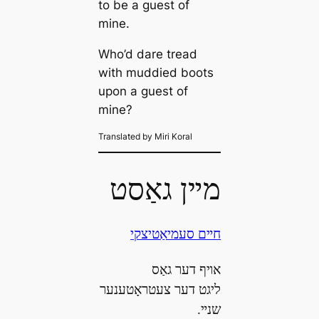
to be a guest of
mine.
Who’d dare tread
with muddied boots
upon a guest of
mine?
Translated by Miri Koral
מײן גאַסט
חײם סעמיאַטיצקי
אױף דער גאַס
ליגט דער צעטראָטענער
שנײ.