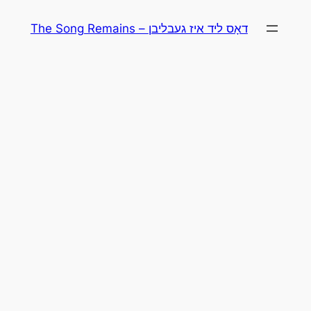
Skip
The Song Remains – דאָס ליד איז געבליבן
to
content