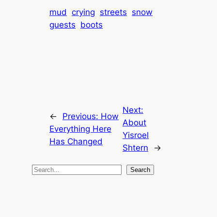
mud
crying
streets
snow
guests
boots
Next:
←
Previous:
How
About
Everything Here
Yisroel
Has Changed
Shtern
→
S
Search
e
a
r