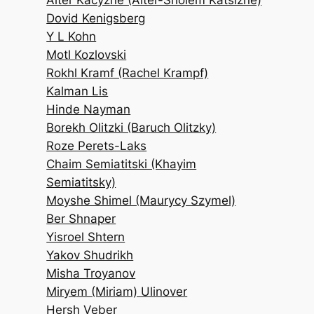
Alter Kacyzne (Alter-Sholem Katsizne)
Dovid Kenigsberg
Y L Kohn
Motl Kozlovski
Rokhl Kramf (Rachel Krampf)
Kalman Lis
Hinde Nayman
Borekh Olitzki (Baruch Olitzky)
Roze Perets-Laks
Chaim Semiatitski (Khayim
Semiatitsky)
Moyshe Shimel (Maurycy Szymel)
Ber Shnaper
Yisroel Shtern
Yakov Shudrikh
Misha Troyanov
Miryem (Miriam) Ulinover
Hersh Veber