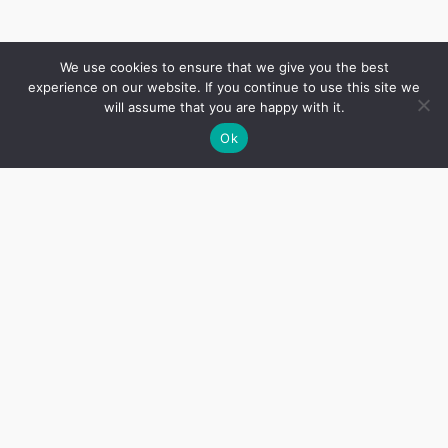
We use cookies to ensure that we give you the best
experience on our website. If you continue to use this site we
will assume that you are happy with it.
Ok
The Song Remains – דאָס ליד איז געבליבן
An anthology of Yiddish poems with English
translations from the Nazi German occupation of
Poland
About
Follow Us