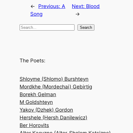
←
Previous:
A
Next:
Blood
Song
→
S
Search
e
a
r
c
The Poets:
h
Shloyme (Shlomo) Burshteyn
Mordkhe (Mordechai) Gebirtig
Borekh Gelman
M Goldshteyn
Yakov (Dzhek) Gordon
Hershele (Hersh Danilewicz)
Ber Horovits