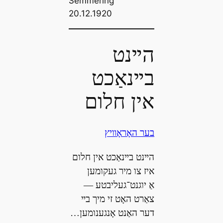
Semmering
20.12.1920
הײנט
בײנאַכט
אין חלום
בער האָראָװיץ
הײנט בײנאַכט אין חלום
איז צו מיר געקומען
אַ יוגנט־געליבטע —
צאַרט האָט זי מיך בײ
דער האַנט אָנגענומען…