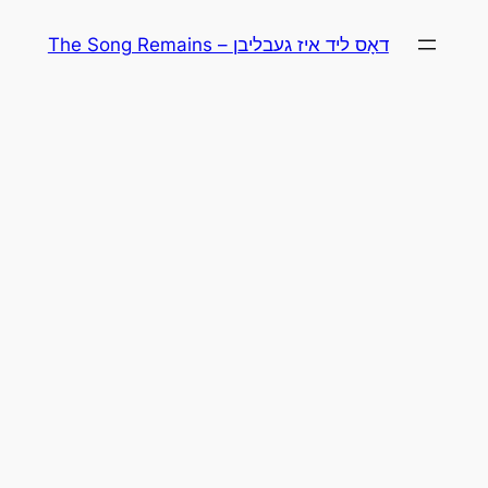
Skip
The Song Remains – דאָס ליד איז געבליבן
to
content