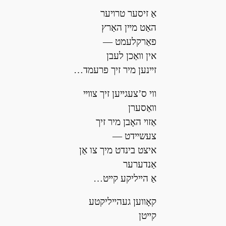
אַ זיסער טרױער
האַט מײן האַרץ
פאַרקלעמט —
אין װאַכן לעבן
זײנען מיר זיך פרעמד…
װי ס’צעגײען זיך צװײ
װאַסערן
אַזױ האָבן מיר זיך
צעשײדט —
איצט בינדט מיך צו אַן
אַנדערער
אַ הײליקע קײט…
קאָװען געהײליקטע
קײטן