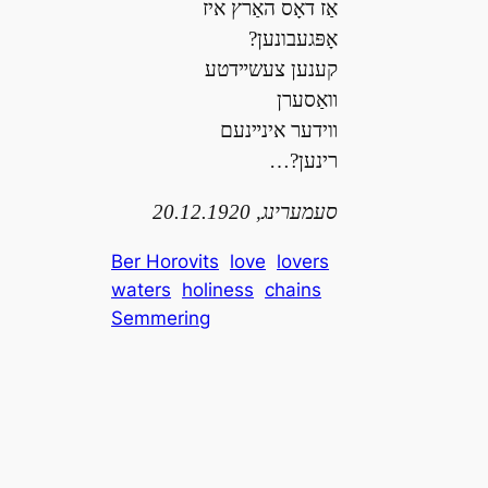
אַז דאָס האַרץ איז
אָפּגעבונען?
קענען צעשײדטע
װאַסערן
װידער אינײנעם
רינען?…
סעמערינג, 20.12.1920
Ber Horovits
love
lovers
waters
holiness
chains
Semmering